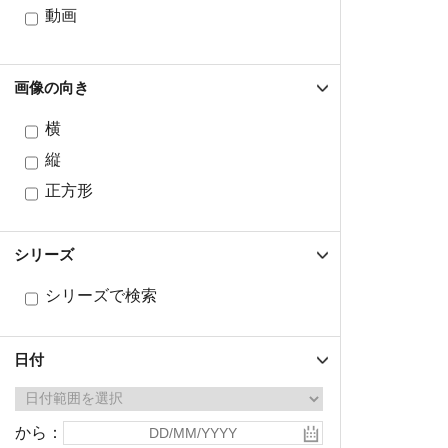
動画
画像の向き
横
縦
正方形
シリーズ
シリーズで検索
日付
から：