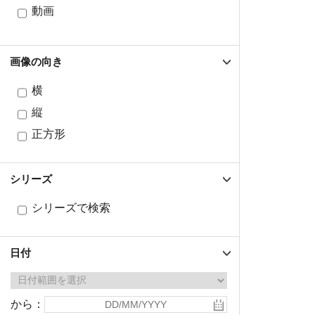
動画
画像の向き
横
縦
正方形
シリーズ
シリーズで検索
日付
から：