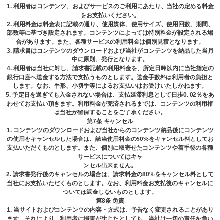
1. 利用者はコンテンツ、およびサービスのご利用にあたり、当社の定める料金
をお支払いください。
2. 利⽤料⾦は料⾦表に記載の通り、使⽤媒体、使⽤サイズ、使⽤回数、期間、
部数等に基づき設定されます。コンテンツによっては特別料⾦が設定される場
合があります。また、各種サービスの利⽤料⾦は個別⾒積となります。
3. 請求書はコンテンツのダウンロードおよび当社がコンテンツを納品した当⽉
中に原則、発⾏となります。
4. 利⽤者は当社に対し、請求書記載の利⽤料⾦を、所定⽇時以内に当社指定の
銀⾏⼝座へ送⾦する⽅法で⽀払うものとします。送⾦⼿数料は利⽤者の負担と
します。なお、⼿形、⼩切⼿等によるお⽀払いはお受けいたしかねます。
5. 予定⽇を過ぎても⼊⾦されない場合は、⽀払延滞利息として⽇歩0. 02％をあ
わせてお⽀払い頂きます。利⽤料⾦が完済されるまでは、コンテンツの利⽤権
は当社が留保することをご了承ください。
第7条 キャンセル
1. コンテンツのダウンロードおよび当社からのコンテンツ納品後にコンテンツ
の使⽤をキャンセルした場合は、該当使⽤料⾦の50%をキャンセル料としてお
⽀払いただくものとします。また、個別に取寄せたコンテンツや着⼿後の各種
サービスについてはキャ
ンセル出来ません。
2. 請求書発⾏後のキャンセルの場合は、請求料⾦の80%をキャンセル料として
当社にお⽀払いただくものとします。なお、利⽤料⾦お⽀払後のキャンセルに
ついては返⾦しないものとします。
第8条 免責
1. 当サイトおよびコンテンツの内容・方式は、予告なく変更されることがあり
ます。それにより、利用者に損害が生じたとしても、当社は一切の責任を負い