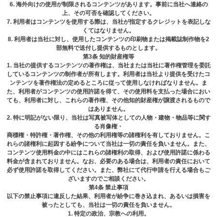
6. 海外向けの使⽤が制限されるコンテンツがあります。事前に当社へ連絡の
上、その可否を確認してください。
7. 利⽤者はコンテンツを使⽤する際は、当社が指定するクレジットを表記しな
くてはなりません。
8. 利⽤者は当社に対し、使⽤したコンテンツの印刷物または掲載誌制作物を2
部無料で送付し提供するものとします。
第3条 知的財産権等
1. 当社の提供するコンテンツの著作権は、当社または当社に著作権管理を委託
しているコンテンツの制作者が所有します。利⽤者は当社より提供を受けたコ
ンテンツを著作権法の定めるところに従って使⽤しなければなりません。ま
た、利⽤者がコンテンツの使⽤許諾を得て、その使⽤料を⽀払った場合におい
ても、利⽤者に対し、これらの著作権、その他知的財産権が譲渡されるもので
はありません。
2. 特に明記がない限り、当社は写真被写体としての⼈物・建物・物品等に関す
る肖像権・
商標権・特許権・著作権、その他の利⽤権等の諸権利を有しておりません。こ
れらの諸権利に起因する紛争について当社は⼀切の責任を負いません。また、
コンテンツ使⽤料⾦の中にはこれらの諸権利の取得、および使⽤許諾に係わる
料⾦が含まれておりません。なお、必要のある場合は、利⽤者の責任において
必ず使⽤許諾を取得してください。また、弊社にて代⾏申請を⾏える場合もご
ざいますのでご相談ください。
第4条 禁⽌事項
以下の禁⽌事項に違反した結果、利⽤者が紛争に巻き込まれ、あるいは損害を
被ったとしても、当社は⼀切の責任を負いません。
1. 特定の政治、宗教への利⽤。