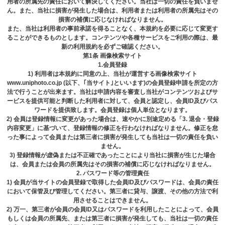
⽤者の所属先の責任において解決してください。当社は⼀切の責任を負いませ
ん。また、当社に損害が発⽣した場合は、利⽤者または利⽤者の所属先はその
損害の補償に応じなければなりません。
また、当社は利⽤者の事前承諾を得ることなく、本規約を必要に応じて変更す
ることができるものとします。コンテンツや各種サービスをご利⽤の際は、最
新の利⽤規約を必ずご確認ください。
第1条 画像検索サイト
1.会員登録
1) 利⽤者は本規約に同意の上、当社が運営する画像検索サイト
www.uniphoto.co.jp (以下、｢当サイト｣といいます)の会員登録申請を所定の⽅
法で⾏うことが出来ます。当社は申請内容を審査し当社がコンテンツおよびサ
ービスを提供可能と判断した利用者に対して、会員と認定し、会員ID及びパス
ワードを提供致します。会員登録は個人単位となります。
2) 会員は登録情報に変更があった場合は、速やかに別途定める「3. 退会・登録
内容変更」に基づいて、登録情報の修正を行わなければなりません。修正を怠
った事によって会員または第三者に損害が発生しても当社は一切の責任を負い
ません。
3) 登録情報が虚偽または不正確であったことにより当社に損害が⽣じた場合
は、会員または会員の所属先はその損害の補償に応じなければなりません。
2. パスワード等の管理責任
1) 会員が当サイトの会員登録で取得した会員ID及びパスワードは、会員の責任
において保管及び管理してください。第三者に貸与、譲渡、その他の⽅法で利
⽤させることはできません。
2) 万⼀、第三者が会員の会員ID⼜はパスワードを利⽤したことによって、会員
もしくは会員の所属先、または第三者に損害が発⽣しても、当社は⼀切の責任