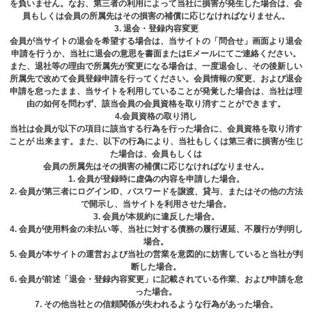
を負いません。なお、第三者の利⽤によって当社に損害が発⽣した場合は、会
員もしくは会員の所属先はその損害の補償に応じなければなりません。
3. 退会・登録内容変更
会員が当サイトの退会を希望する場合は、当サイトの「問合せ」画⾯より退会
申請を⾏うか、当社に退会の意思を書⾯またはEメールにてご連絡ください。
また、退社等の理由で所属先が変更になる場合は、⼀度退会し、その後新しい
所属先で改めて会員登録申請を⾏ってください。会員情報の変更、および退会
申請を怠ったまま、当サイトを利⽤していることが発覚した場合は、当社は理
由の如何を問わず、該当会員の会員資格を取り消すことができます。
4.会員資格の取り消し
当社は会員が以下の項目に該当する行為を行った場合に、会員資格を取り消す
ことが 出来ます。また、以下の行為により、当社もしくは第三者に損害が生じ
た場合は、会員もしくは
会員の所属先はその損害の補償に応じなければなりません。
1. 会員が登録時に虚偽の内容を申請した場合。
2. 会員が第三者にログインID、パスワードを譲渡、貸与、またはその他の方法
で開示し、当サイトを利用させた場合。
3. 会員が本規約に違反した場合。
4. 会員が使⽤料⾦の未払い等、当社に対する債務の履⾏遅延、不履⾏が判明し
場合。
5. 会員が本サイトの運営および当社の営業を意図的に妨害していると当社が判
断した場合。
6. 会員が前述「退会・登録内容変更」に記載されている作業、および申請を怠
った場合。
7. その他当社との信頼関係が失われるような⾏為があった場合。