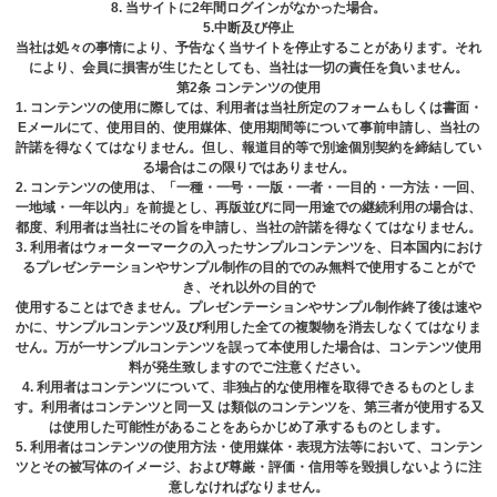
8. 当サイトに2年間ログインがなかった場合。
5.中断及び停⽌
当社は処々の事情により、予告なく当サイトを停⽌することがあります。それ
により、会員に損害が⽣じたとしても、当社は⼀切の責任を負いません。
第2条 コンテンツの使⽤
1. コンテンツの使⽤に際しては、利⽤者は当社所定のフォームもしくは書⾯・
Eメールにて、使⽤⽬的、使⽤媒体、使⽤期間等について事前申請し、当社の
許諾を得なくてはなりません。但し、報道⽬的等で別途個別契約を締結してい
る場合はこの限りではありません。
2. コンテンツの使⽤は、「⼀種・⼀号・⼀版・⼀者・⼀⽬的・⼀⽅法・⼀回、
⼀地域・⼀年以内」を前提とし、再版並びに同⼀⽤途での継続利⽤の場合は、
都度、利⽤者は当社にその旨を申請し、当社の許諾を得なくてはなりません。
3. 利⽤者はウォーターマークの⼊ったサンプルコンテンツを、⽇本国内におけ
るプレゼンテーションやサンプル制作の⽬的でのみ無料で使⽤することがで
き、それ以外の⽬的で
使⽤することはできません。プレゼンテーションやサンプル制作終了後は速や
かに、サンプルコンテンツ及び利用した全ての複製物を消去しなくてはなりま
せん。万が一サンプルコンテンツを誤って本使用した場合は、コンテンツ使用
料が発生致しますのでご注意ください。
4. 利用者はコンテンツについて、非独占的な使用権を取得できるものとしま
す。利用者はコンテンツと同一又 は類似のコンテンツを、第三者が使用する又
は使用した可能性があることをあらかじめ了承するものとします。
5. 利⽤者はコンテンツの使⽤⽅法・使⽤媒体・表現⽅法等において、コンテン
ツとその被写体のイメージ、および尊厳・評価・信⽤等を毀損しないように注
意しなければなりません。