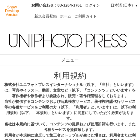
お問い合わせ：03-3264-3761
ログイン
日本語 (日本)
▼
Show
Desktop
Version
新規会員登録
ホーム
ご利用ガイド
メニュー
利⽤規約
株式会社ユニフォトプレスインターナショナル（以下、「当社」といいます）
は、写真やイラスト、動画、⽂章など（以下、「コンテンツ」といいます）を
著作権者や原作者より委託され、販売・著作権管理をしております。
当社が提供するコンテンツおよび写真検索サービス、著作権許諾代⾏サービス
等の各種サービスをご利⽤の⽅（以下、「利⽤者」といいます）は、以下の利
⽤規約（以下、「本規約」といいます）に同意にしていただく必要がありま
す。
当社は本規約に基づいて、コンテンツの提供および使⽤許諾を⾏います。また
各種サービスを提供致します。
利⽤者が本規約に違反して第三者とトラブルが⽣じた場合は、利⽤者または利