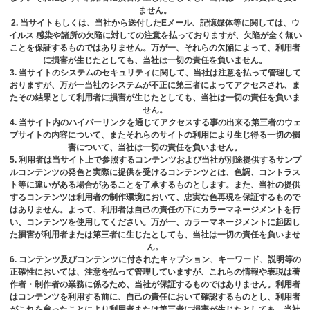
ません。
2. 当サイトもしくは、当社から送付したEメール、記憶媒体等に関しては、ウ
イルス 感染や諸所の欠陥に対しての注意を払っておりますが、欠陥が全く無い
ことを保証するものではありません。万が一、それらの欠陥によって、利用者
に損害が生じたとしても、当社は一切の責任を負いません。
3. 当サイトのシステムのセキュリティに関して、当社は注意を払って管理して
おりますが、万が⼀当社のシステムが不正に第三者によってアクセスされ、ま
たその結果として利⽤者に損害が⽣じたとしても、当社は⼀切の責任を負いま
せん。
4. 当サイト内のハイパーリンクを通じてアクセスする事の出来る第三者のウェ
ブサイトの内容について、またそれらのサイトの利⽤により⽣じ得る⼀切の損
害について、当社は⼀切の責任を負いません。
5. 利⽤者は当サイト上で参照するコンテンツおよび当社が別途提供するサンプ
ルコンテンツの発⾊と実際に提供を受けるコンテンツとは、⾊調、コントラス
ト等に違いがある場合があることを了承するものとします。また、当社の提供
するコンテンツは利⽤者の制作環境において、忠実な⾊再現を保証するもので
はありません。よって、利⽤者は⾃⼰の責任の下にカラーマネージメントを⾏
い、コンテンツを使⽤してください。万が⼀、カラーマネージメントに起因し
た損害が利⽤者または第三者に⽣じたとしても、当社は⼀切の責任を負いませ
ん。
6. コンテンツ及びコンテンツに付されたキャプション、キーワード、説明等の
正確性においては、注意を払って管理していますが、これらの情報や表現は著
作者・制作者の業務に係るため、当社が保証するものではありません。利⽤者
はコンテンツを利⽤する前に、⾃⼰の責任において確認するものとし、利⽤者
がこれを怠ったことにより利⽤者または第三者に損害が⽣じたとしても、当社