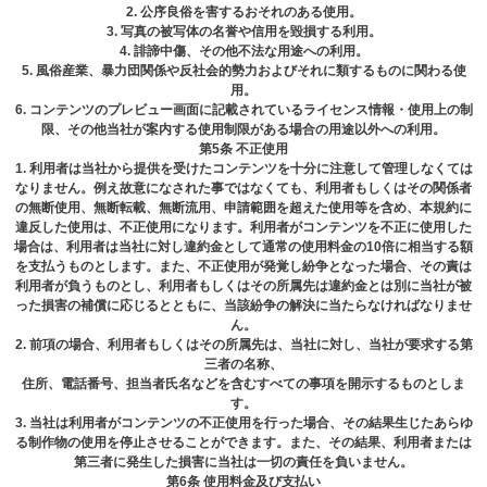
2. 公序良俗を害するおそれのある使⽤。
3. 写真の被写体の名誉や信⽤を毀損する利⽤。
4. 誹諦中傷、その他不法な⽤途への利⽤。
5. ⾵俗産業、暴⼒団関係や反社会的勢⼒およびそれに類するものに関わる使
⽤。
6. コンテンツのプレビュー画⾯に記載されているライセンス情報・使⽤上の制
限、その他当社が案内する使⽤制限がある場合の⽤途以外への利⽤。
第5条 不正使⽤
1. 利⽤者は当社から提供を受けたコンテンツを⼗分に注意して管理しなくては
なりません。例え故意になされた事ではなくても、利⽤者もしくはその関係者
の無断使⽤、無断転載、無断流⽤、申請範囲を超えた使⽤等を含め、本規約に
違反した使⽤は、不正使⽤になります。利⽤者がコンテンツを不正に使⽤した
場合は、利⽤者は当社に対し違約⾦として通常の使⽤料⾦の10倍に相当する額
を⽀払うものとします。また、不正使⽤が発覚し紛争となった場合、その責は
利⽤者が負うものとし、利⽤者もしくはその所属先は違約⾦とは別に当社が被
った損害の補償に応じるとともに、当該紛争の解決に当たらなければなりませ
ん。
2. 前項の場合、利⽤者もしくはその所属先は、当社に対し、当社が要求する第
三者の名称、
住所、電話番号、担当者⽒名などを含むすべての事項を開⽰するものとしま
す。
3. 当社は利⽤者がコンテンツの不正使⽤を⾏った場合、その結果⽣じたあらゆ
る制作物の使⽤を停⽌させることができます。また、その結果、利⽤者または
第三者に発⽣した損害に当社は⼀切の責任を負いません。
第6条 使用料金及び支払い