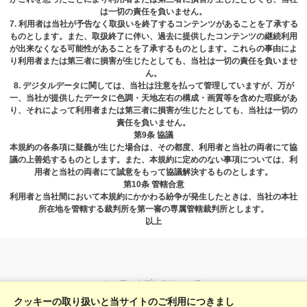
は⼀切の責任を負いません。
7. 利⽤者は当社が予告なく取扱いを終了するコンテンツがあることを了承する
ものとします。また、取扱終了に伴い、過去に提供したコンテンツの継続利⽤
が出来なくなる可能性があることを了承するものとします。これらの事由によ
り利⽤者または第三者に損害が⽣じたとしても、当社は⼀切の責任を負いませ
ん。
8. デジタルデータに関しては、当社は注意を払って管理していますが、万が
⼀、当社が提供したデータに⾊調・天地左右の構成・画質等を含めた瑕疵があ
り、それによって利⽤者または第三者に損害が⽣じたとしても、当社は⼀切の
責任を負いません。
第9条 協議
本規約の各条項に疑義が⽣じた場合は、その都度、利⽤者と当社の両者にて協
議の上善処するものとします。また、本規約に定めのない事項については、利
⽤者と当社の両者にて誠意をもって協議解決するものとします。
第10条 管轄合意
利⽤者と当社間において本規約にかかわる紛争が発⽣したときは、当社の本社
所在地を管轄する裁判所を第⼀審の専属管轄裁判所とします。
以上
ユニフォトプレスについて
クッキーの取り扱いと当サイトのご利用につきまし
料金表